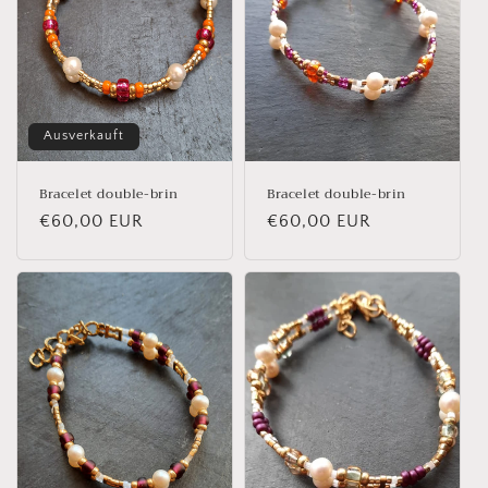
e
:
Ausverkauft
Bracelet double-brin
Bracelet double-brin
Normaler
€60,00 EUR
Normaler
€60,00 EUR
Preis
Preis