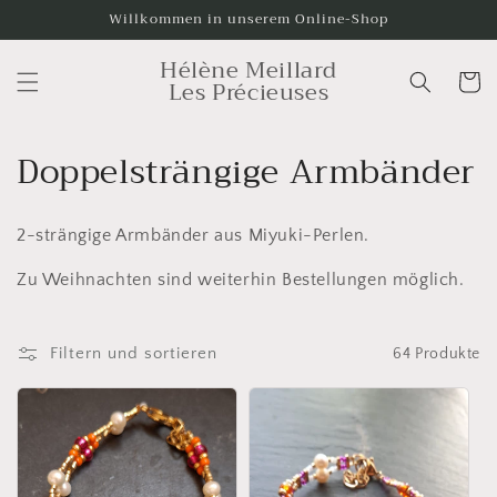
Direkt
Willkommen in unserem Online-Shop
zum
Inhalt
Hélène Meillard
Warenko
Les Précieuses
K
Doppelsträngige Armbänder
a
2-strängige Armbänder aus Miyuki-Perlen.
t
Zu Weihnachten sind weiterhin Bestellungen möglich.
e
g
Filtern und sortieren
64 Produkte
o
r
i