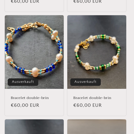
Normaler
€60,00 EUR
Normaler
€60,00 EUR
Preis
Preis
Ausverkauft
Ausverkauft
Bracelet double-brin
Bracelet double-brin
Normaler
€60,00 EUR
Normaler
€60,00 EUR
Preis
Preis