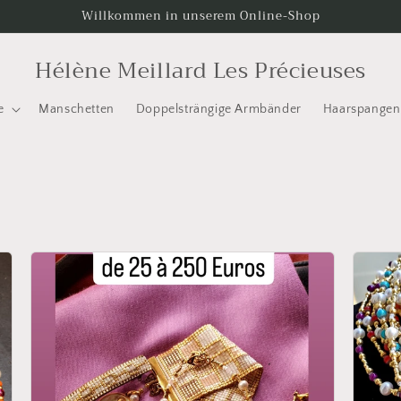
Willkommen in unserem Online-Shop
Hélène Meillard Les Précieuses
e
Manschetten
Doppelsträngige Armbänder
Haarspangen