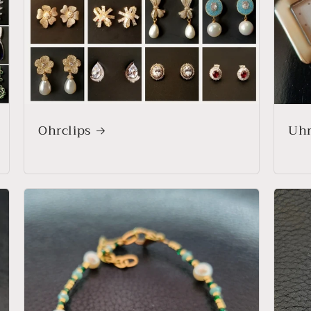
Ohrclips
Uh