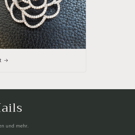
t
ails
gen und mehr.