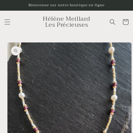
et
Bienvenue sur notre boutique en ligne
passer
au
Hélène Meillard
contenu
Panier
Les Précieuses
Passer aux
informations
produits