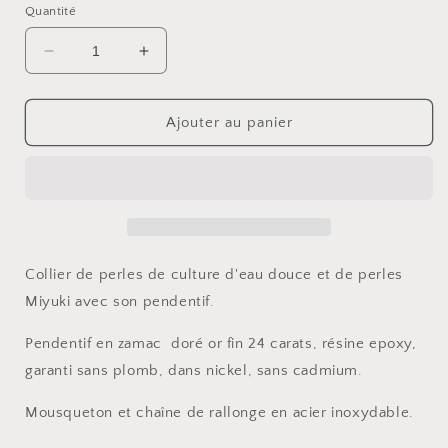
Quantité
Réduire
Augmenter
la
la
quantité
quantité
de
de
Ajouter au panier
Collier
Collier
Collier de perles de culture d'eau douce et de perles
Miyuki avec son pendentif.
Pendentif en zamac doré or fin 24 carats, résine epoxy,
garanti sans plomb, dans nickel, sans cadmium.
Mousqueton et chaîne de rallonge en acier inoxydable.