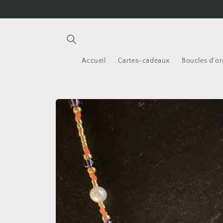
et
passer
au
contenu
Accueil
Cartes-cadeaux
Boucles d'ore
Passer aux
informations
produits