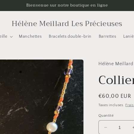
Bienvenue sur notre boutique en ligne
Hélène Meillard Les Précieuses
ille
Manchettes
Bracelets double-brin
Barrettes
Laniè
Hélène Meillard
Collie
Prix
€60,00 EUR
habituel
Taxes incluses.
Frai
Quantité
Réduire