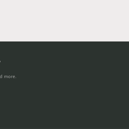
s
nd more.