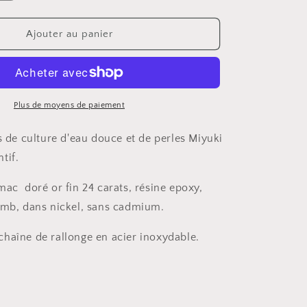
la
quantité
de
Ajouter au panier
Collier
Plus de moyens de paiement
s de culture d'eau douce et de perles Miyuki
tif.
mac doré or fin 24 carats, résine epoxy,
omb, dans nickel, sans cadmium.
haîne de rallonge en acier inoxydable.