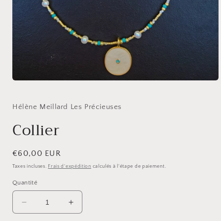
Ouvrir
le
média
1
Hélène Meillard Les Précieuses
dans
une
Collier
fenêtre
modale
Prix
€60,00 EUR
habituel
Taxes incluses.
Frais d'expédition
calculés à l'étape de paiement.
Quantité
Réduire
Augmenter
la
la