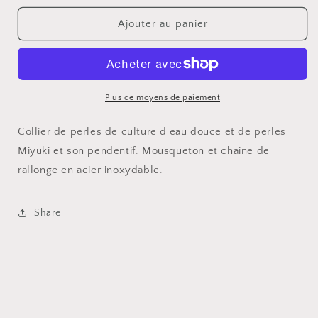
quantité
quantité
de
de
Ajouter au panier
Collier
Collier
Plus de moyens de paiement
Collier de perles de culture d'eau douce et de perles
Miyuki et son pendentif. Mousqueton et chaîne de
rallonge en acier inoxydable.
Share