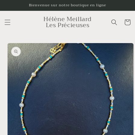
et
Bienvenue sur notre boutique en ligne
passer
au
Hélène Meillard
contenu
Panier
Les Précieuses
Passer aux
informations
produits