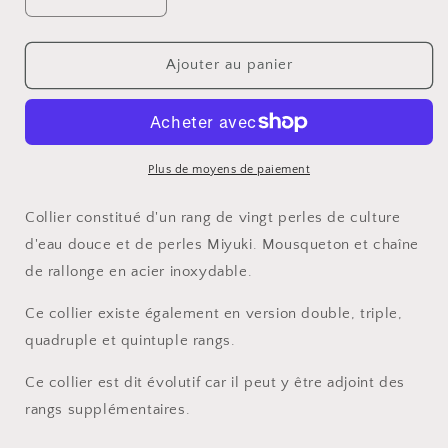
Réduire
Augmenter
la
la
quantité
quantité
de
de
Ajouter au panier
Collier
Collier
Plus de moyens de paiement
Collier constitué d'un rang de vingt perles de culture
d'eau douce et de perles Miyuki. Mousqueton et chaîne
de rallonge en acier inoxydable.
Ce collier existe également en version double, triple,
quadruple et quintuple rangs.
Ce collier est dit évolutif car il peut y être adjoint des
rangs supplémentaires.