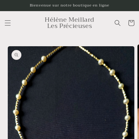
et
Bienvenue sur notre boutique en ligne
passer
au
Hélène Meillard
contenu
Panier
Les Précieuses
Passer aux
informations
produits