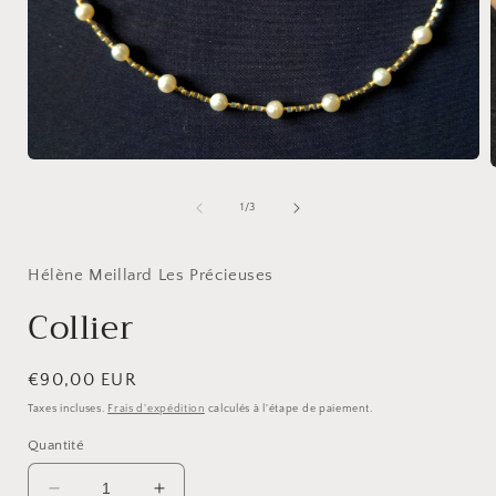
Ouvrir
O
le
l
média
de
1
/
3
1
dans
une
fenêtre
Hélène Meillard Les Précieuses
f
modale
Collier
Prix
€90,00 EUR
habituel
Taxes incluses.
Frais d'expédition
calculés à l'étape de paiement.
Quantité