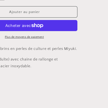
la
quantité
de
Ajouter au panier
Bracelet
double-
brin
Plus de moyens de paiement
brins en perles de culture et perles Miyuki.
dulte) avec chaîne de rallonge et
acier inoxydable.