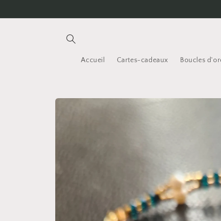
et
passer
au
contenu
Accueil
Cartes-cadeaux
Boucles d'ore
Passer aux
informations
produits