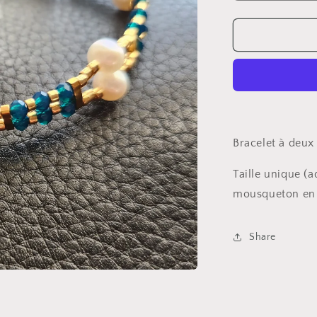
la
quantité
de
Bracelet
double-
brin
Bracelet à deux 
Taille unique (a
mousqueton en 
Share