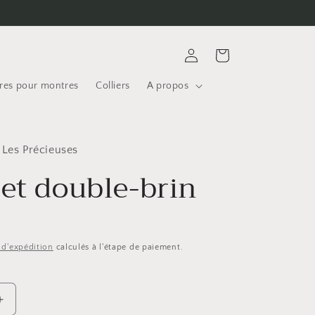
Connexion
Panier
res pour montres
Colliers
A propos
 Les Précieuses
let double-brin
s d'expédition
calculés à l'étape de paiement.
Augmenter