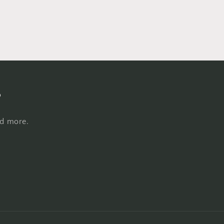
s
nd more.