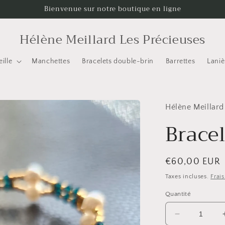
Bienvenue sur notre boutique en ligne
Hélène Meillard Les Précieuses
ille
Manchettes
Bracelets double-brin
Barrettes
Laniè
Hélène Meillard
Brace
Prix
€60,00 EUR
habituel
Taxes incluses.
Frai
Quantité
Réduire