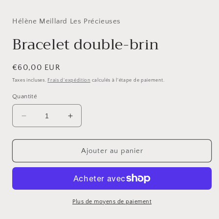
le
média
1
Hélène Meillard Les Précieuses
dans
une
Bracelet double-brin
fenêtre
modale
Prix
€60,00 EUR
habituel
Taxes incluses.
Frais d'expédition
calculés à l'étape de paiement.
Quantité
Réduire
Augmenter
la
la
quantité
quantité
de
de
Ajouter au panier
Bracelet
Bracelet
double-
double-
brin
brin
Plus de moyens de paiement