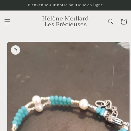
et
Bienvenue sur notre boutique en ligne
passer
au
Hélène Meillard
contenu
Panier
Les Précieuses
Passer aux
informations
produits