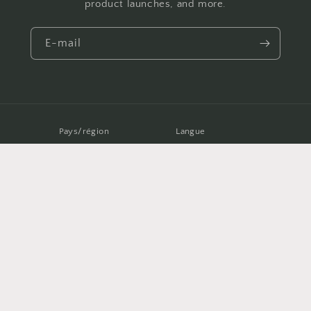
product launches, and more.
E-mail
Pays/région
Langue
EUR € | France
Français
Moyens
de
paiement
© 2026,
Hélène Meillard Les Précieuses
Commerce électronique propulsé
par Shopify
Politique de remboursement
Politique de confidentialité
Politique d’expédition
Coordonnées
Conditions générales de vente