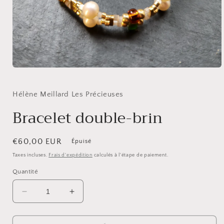
Ouvrir
le
média
1
Hélène Meillard Les Précieuses
dans
une
Bracelet double-brin
fenêtre
modale
Prix
€60,00 EUR
Épuisé
habituel
Taxes incluses.
Frais d'expédition
calculés à l'étape de paiement.
Quantité
Réduire
Augmenter
la
la
quantité
quantité