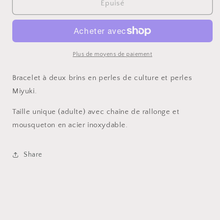
de
de
Épuisé
Bracelet
Bracelet
double-
double-
brin
brin
Plus de moyens de paiement
Bracelet à deux brins en perles de culture et perles
Miyuki.
Taille unique (adulte) avec chaîne de rallonge et
mousqueton en acier inoxydable.
Share