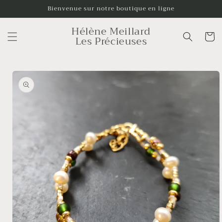
et
Bienvenue sur notre boutique en ligne
passer
au
Hélène Meillard
contenu
Panier
Les Précieuses
Passer aux
informations
produits