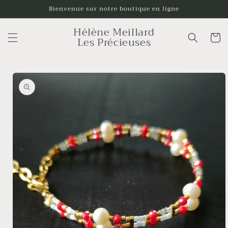
et
Bienvenue sur notre boutique en ligne
passer
au
Hélène Meillard
contenu
Panier
Les Précieuses
Passer aux
informations
produits