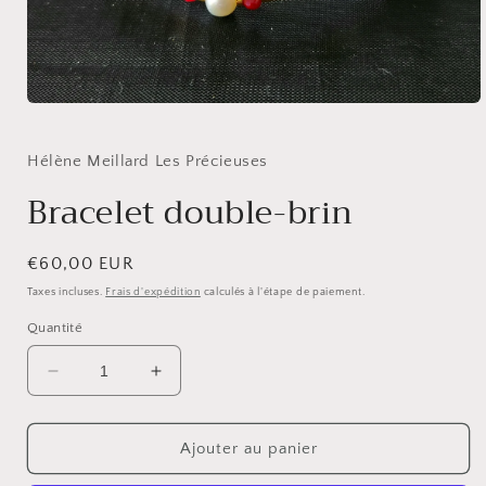
Ouvrir
le
média
1
Hélène Meillard Les Précieuses
dans
une
Bracelet double-brin
fenêtre
modale
Prix
€60,00 EUR
habituel
Taxes incluses.
Frais d'expédition
calculés à l'étape de paiement.
Quantité
Réduire
Augmenter
la
la
quantité
quantité
de
de
Ajouter au panier
Bracelet
Bracelet