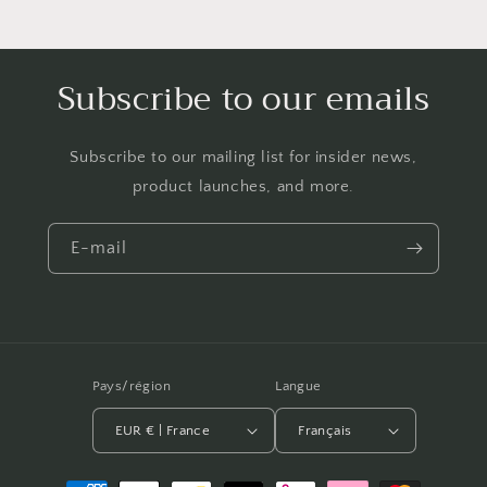
Subscribe to our emails
Subscribe to our mailing list for insider news,
product launches, and more.
E-mail
Pays/région
Langue
EUR € | France
Français
Moyens