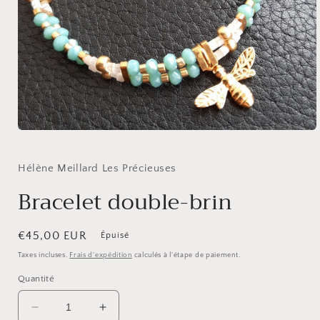
Ouvrir
le
média
1
Hélène Meillard Les Précieuses
dans
une
Bracelet double-brin
fenêtre
modale
Prix
€45,00 EUR
Épuisé
habituel
Taxes incluses.
Frais d'expédition
calculés à l'étape de paiement.
Quantité
Réduire
Augmenter