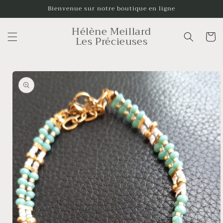
et
Bienvenue sur notre boutique en ligne
passer
au
Hélène Meillard
contenu
Panier
Les Précieuses
Passer aux
informations
produits