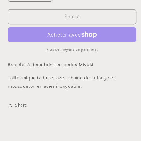
la
la
quantité
quantité
de
de
Épuisé
Bracelet
Bracelet
double-
double-
brin
brin
Plus de moyens de paiement
Bracelet à deux brins en perles Miyuki
Taille unique (adulte) avec chaîne de rallonge et
mousqueton en acier inoxydable.
Share