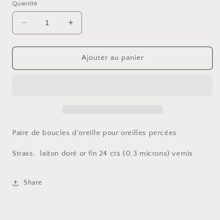
Quantité
Réduire
Augmenter
la
la
quantité
quantité
de
de
Ajouter au panier
Boucles
Boucles
d&#39;oreille
d&#39;oreille
pour
pour
oreilles
oreilles
percées
percées
Paire de boucles d'oreille pour oreilles percées.
Strass, laiton doré or fin 24 cts (0.3 microns) vernis.
Share