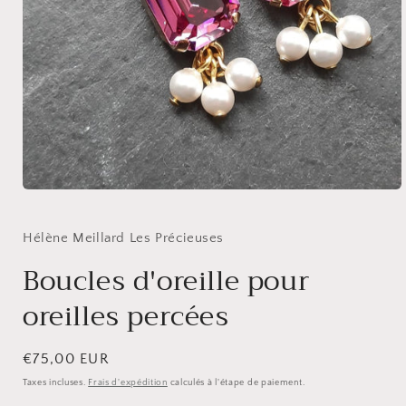
Ouvrir
le
média
1
Hélène Meillard Les Précieuses
dans
une
Boucles d'oreille pour
fenêtre
modale
oreilles percées
Prix
€75,00 EUR
habituel
Taxes incluses.
Frais d'expédition
calculés à l'étape de paiement.