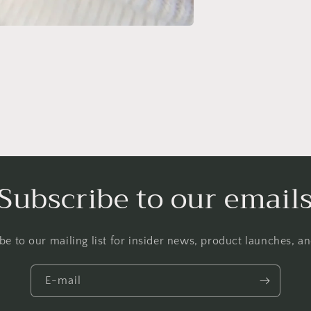
Subscribe to our email
be to our mailing list for insider news, product launches, a
E-mail