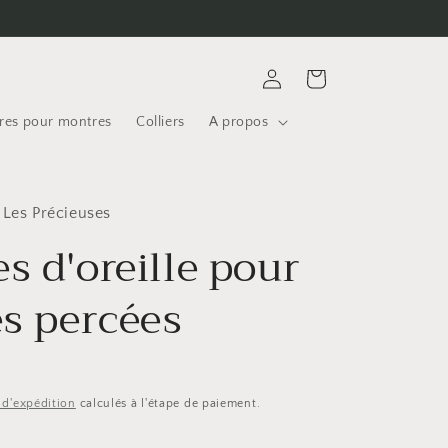
Connexion
Panier
res pour montres
Colliers
A propos
 Les Précieuses
s d'oreille pour
es percées
s d'expédition
calculés à l'étape de paiement.