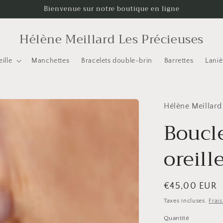
Bienvenue sur notre boutique en ligne
Hélène Meillard Les Précieuses
ille
Manchettes
Bracelets double-brin
Barrettes
Laniè
Hélène Meillard
Boucle
oreill
Prix
€45,00 EUR
habituel
Taxes incluses.
Frai
Quantité