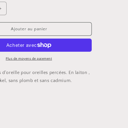
Augmenter
la
quantité
de
Ajouter au panier
Boucles
e
d&#39;oreille
pour
oreilles
percées
Plus de moyens de paiement
 d'oreille pour oreilles percées. En laiton ,
ckel, sans plomb et sans cadmium.