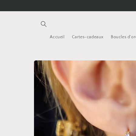
et
passer
au
contenu
Accueil
Cartes-cadeaux
Boucles d'ore
Passer aux
informations
produits