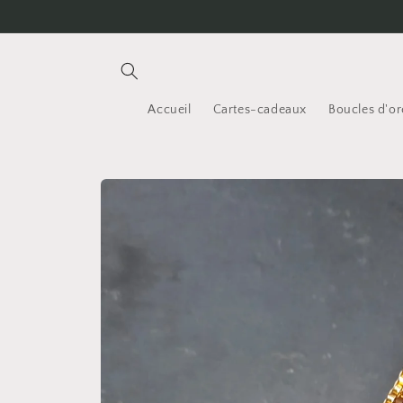
et
passer
au
contenu
Accueil
Cartes-cadeaux
Boucles d'ore
Passer aux
informations
produits