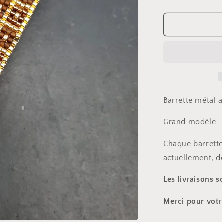
la
quantité
de
Barrette
Barrette métal a
Grand modèle
Chaque barrette
actuellement, d
Les livraisons 
Merci pour vot